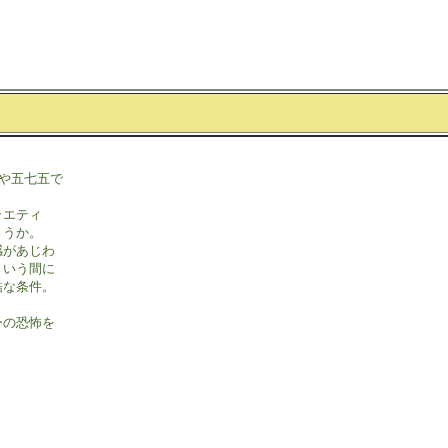
や五七五で

エティ

うか。

があじわ

いう間に

な条件。

の恐怖を


