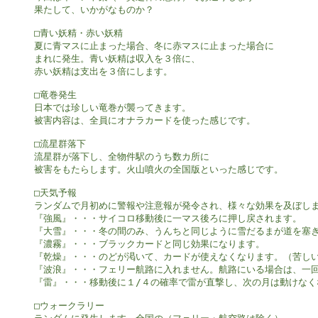
果たして、いかがなものか？

□青い妖精・赤い妖精

夏に青マスに止まった場合、冬に赤マスに止まった場合に

まれに発生。青い妖精は収入を３倍に、

赤い妖精は支出を３倍にします。

□竜巻発生

日本では珍しい竜巻が襲ってきます。

被害内容は、全員にオナラカードを使った感じです。

□流星群落下

流星群が落下し、全物件駅のうち数カ所に

被害をもたらします。火山噴火の全国版といった感じです。

□天気予報

ランダムで月初めに警報や注意報が発令され、様々な効果を及ぼしま
『強風』・・・サイコロ移動後に一マス後ろに押し戻されます。

『大雪』・・・冬の間のみ、うんちと同じように雪だるまが道を塞ぎ
『濃霧』・・・ブラックカードと同じ効果になります。

『乾燥』・・・のどが渇いて、カードが使えなくなります。（苦しい
『波浪』・・・フェリー航路に入れません。航路にいる場合は、一回
『雷』・・・移動後に１/４の確率で雷が直撃し、次の月は動けなく
□ウォークラリー
