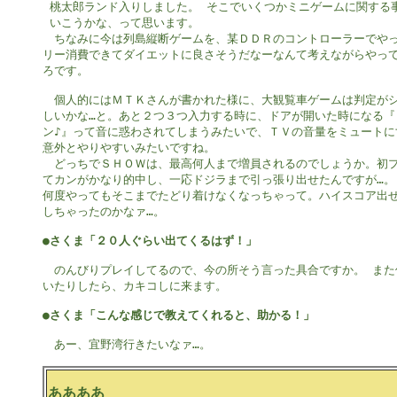
 桃太郎ランド入りしました。 そこでいくつかミニゲームに関する事
 いこうかな、って思います。

　ちなみに今は列島縦断ゲームを、某ＤＤＲのコントローラーでやっ
リー消費できてダイエットに良さそうだなーなんて考えながらやって
ろです。

　個人的にはＭＴＫさんが書かれた様に、大観覧車ゲームは判定がシ
しいかな…と。あと２つ３つ入力する時に、ドアが開いた時になる『ピ
ン♪』って音に惑わされてしまうみたいで、ＴＶの音量をミュートにす
意外とやりやすいみたいですね。

　どっちでＳＨＯＷは、最高何人まで増員されるのでしょうか。初プ
てカンがかなり的中し、一応ドジラまで引っ張り出せたんですが…。 
何度やってもそこまでたどり着けなくなっちゃって。ハイスコア出せ
しちゃったのかなァ…。

●さくま「２０人ぐらい出てくるはず！」
　のんびりプレイしてるので、今の所そう言った具合ですか。 また何
いたりしたら、カキコしに来ます。

●さくま「こんな感じで教えてくれると、助かる！」
　あー、宜野湾行きたいなァ…。

ああああ