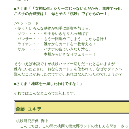
●さくま「『女神転生』シリーズじゃないんだから、無理でっせ、

この手の合成技は！　母と子の『桃鉄』ですからのー！」
♪ペットカード

・使うといろんな動物が相手に影響を与える。

　ゾウ・・・・・相手をいきなりぶっ飛ばす

　パンサー・・・もう一回進めてしまう、しかも急行！

　ライオン・・・誰かからカードを一枚奪える！

　サル・・・・・バナナの皮でいきなり滑る。

　　　　　　　　本州からいきなりフェリーへ！

そういえば余談ですが桃鉄ハッピー辺りだったと思いますが、

稚内にいたときに「おならカード」を使われて、なぜかグアムへ

飛んだことがあったのですが、あれはなんだったのでしょうか？

●さくま「地球を一周したわけですな！」
それではこんなところで失礼します。

斎藤 ユキヲ
 桃鉄研究所係 御中

 　こんにちは、この間の桃商で桃太郎ランドの出し方を聞き、さっそ