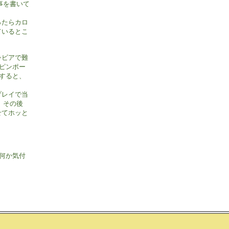
を書いて

たらカロ

いるとこ

ビアで難

ンポー

ると、

レイで当

その後

てホッと

か気付
