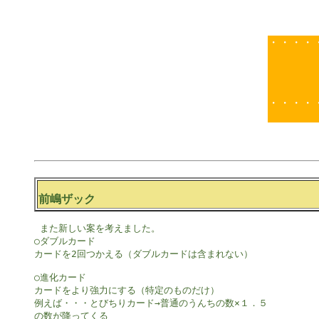
・・・・
・・・・
前嶋ザック
 また新しい案を考えました。

○ダブルカード

カードを2回つかえる（ダブルカードは含まれない）

○進化カード

カードをより強力にする（特定のものだけ）

例えば・・・とびちりカード→普通のうんちの数×１．５

の数が降ってくる
