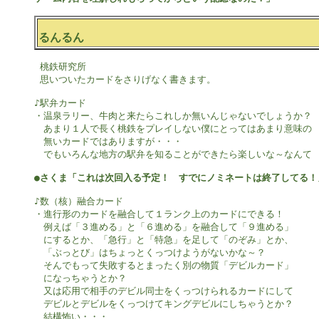
るんるん
 桃鉄研究所

 思いついたカードをさりげなく書きます。

♪駅弁カード

・温泉ラリー、牛肉と来たらこれしか無いんじゃないでしょうか？

　あまり１人で長く桃鉄をプレイしない僕にとってはあまり意味の

　無いカードではありますが・・・

　でもいろんな地方の駅弁を知ることができたら楽しいな～なんて

●さくま「これは次回入る予定！　すでにノミネートは終了してる！
♪数（核）融合カード

・進行形のカードを融合して１ランク上のカードにできる！

　例えば「３進める」と「６進める」を融合して「９進める」

　にするとか、「急行」と「特急」を足して「のぞみ」とか、

　「ぶっとび」はちょっとくっつけようがないかな～？

　そんでもって失敗するとまったく別の物質「デビルカード」

　になっちゃうとか？

　又は応用で相手のデビル同士をくっつけられるカードにして

　デビルとデビルをくっつけてキングデビルにしちゃうとか？

　結構怖い・・・　
