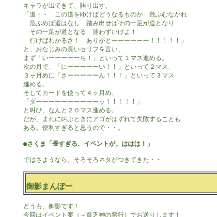
キャラが出てきて、語り出す。

「道・・　この道をゆけばどうなるものか　危ぶむなかれ

　危ぶめば道はなし　踏み出せばその一足が道となり

　その一足が道となる　迷わずいけよ！　

　行けばわかるさ！　ありがとーーーーーー！！！！！」

と、おなじみの長いセリフを言い、

まず「いーーーーーち！」といって１マス進める。

次の月で、「にーーーーーい！！」といって２マス、

３ヶ月めに「さーーーーーん！！！」といって３マス

進める。

そしてカードを使って４ヶ月め、

「ダーーーーーーーーーーッ！！！！！」

と叫び、なんと２０マス進める。

だが、まれに叫ぶときにアゴがはずれて失敗することも

ある。便利すぎると思うので・・。

●さくま「長すぎる、イベントが。ははは！」
ではさようなら。そろそろネタがつきてきた・・

御影まんぼー
どうも、御影です！

今回はイベント案（＋貧乏神の悪行）でお送りします！
