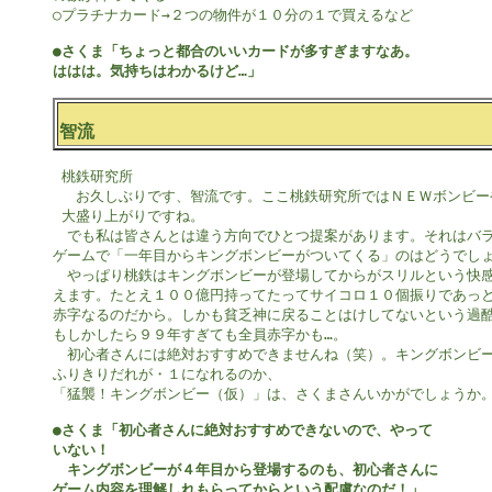
○プラチナカード→２つの物件が１０分の１で買えるなど

●さくま「ちょっと都合のいいカードが多すぎますなあ。

ははは。気持ちはわかるけど…」
智流
 桃鉄研究所

 　お久しぶりです、智流です。ここ桃鉄研究所ではＮＥＷボンビー
 大盛り上がりですね。

　でも私は皆さんとは違う方向でひとつ提案があります。それはバラ
ゲームで「一年目からキングボンビーがついてくる」のはどうでしょ
　やっぱり桃鉄はキングボンビーが登場してからがスリルという快感
えます。たとえ１００億円持ってたってサイコロ１０個振りであっと
赤字なるのだから。しかも貧乏神に戻ることはけしてないという過酷
もしかしたら９９年すぎても全員赤字かも…。

　初心者さんには絶対おすすめできませんね（笑）。キングボンビー
ふりきりだれが・１になれるのか、

「猛襲！キングボンビー（仮）」は、さくまさんいかがでしょうか。
●さくま「初心者さんに絶対おすすめできないので、やって

いない！

　キングボンビーが４年目から登場するのも、初心者さんに

ゲーム内容を理解しれもらってからという配慮なのだ！」