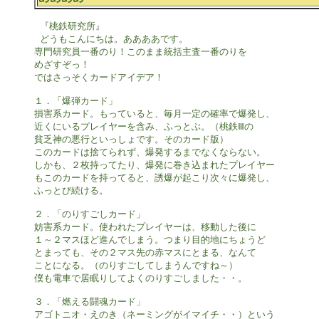
 『桃鉄研究所』

 どうもこんにちは。ああああです。

専門研究員一番のり！このまま統括主査一番のりを

めざすぞっ！

ではさっそくカードアイデア！

１．「爆弾カード」

損害系カード。もっていると、毎月一定の確率で爆発し、

近くにいるプレイヤーを含み、ふっとぶ。（桃鉄Ⅲの

貧乏神の悪行といっしょです。そのカード版）

このカードは捨てられず、爆発するまでなくならない。

しかも、２枚持ってたり、爆発に巻き込まれたプレイヤー

もこのカードを持ってると、誘爆が起こり次々に爆発し、

ふっとび続ける。

２．「のりすごしカード」

妨害系カード。使われたプレイヤーは、移動した後に

１～２マスほど進んでしまう。つまり目的地にちょうど

とまっても、その２マス先の赤マスにとまる、なんて

ことになる。（のりすごしてしまうんですね～）

僕も電車で居眠りしてよくのりすごしました・・。

３．「燃える闘魂カード」

アゴトニオ・えのき（ネーミングがイマイチ・・）という
