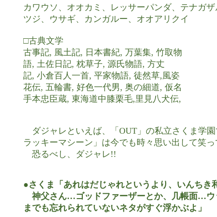
カワウソ、オオカミ、レッサーパンダ、テナガザ
ツジ、ウサギ、カンガルー、オオアリクイ

□古典文学

古事記, 風土記, 日本書紀, 万葉集, 竹取物

語, 土佐日記, 枕草子, 源氏物語, 方丈

記, 小倉百人一首, 平家物語, 徒然草,風姿

花伝, 五輪書, 好色一代男, 奥の細道, 仮名

手本忠臣蔵, 東海道中膝栗毛,里見八犬伝,

　ダジャレといえば、「OUT」の私立さくま学園
ラッキーマシーン」は今でも時々思い出して笑って
　恐るべし、ダジャレ!!

●さくま「あれはだじゃれというより、いんちき和
　神父さん…ゴッドファーザーとか、几帳面…ウ
までも忘れられていないネタがすぐ浮かぶよ」