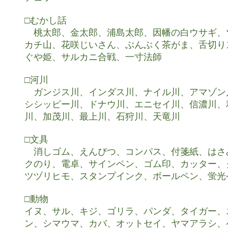
□むかし話

　桃太郎、金太郎、浦島太郎、因幡の白ウサギ、
カチ山、花咲じいさん、ぶんぶく茶がま、舌切り
ぐや姫、サルカニ合戦、一寸法師

□河川

　ガンジス川、インダス川、ナイル川、アマゾン
シシッピー川、ドナウ川、エニセイ川、信濃川、
川、加茂川、最上川、石狩川、天竜川

□文具

　消しゴム、えんぴつ、コンパス、付箋紙、はさ
クのり、電卓、サインペン、ゴム印、カッター、
ツヅリヒモ、スタンプインク、ボールペン、蛍光
□動物

イヌ、サル、キジ、ゴリラ、パンダ、タイガー、
ン、シマウマ、カバ、オットセイ、ヤマアラシ、