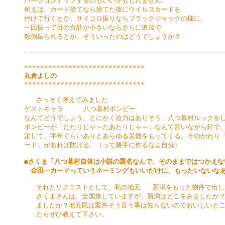
バージョンアップするのもいいかもしれません。

例えば、カード捨てなら捨てた後にウイルスカードを

付けて行くとか、サイコロ振りならブラックジャックの様に、

一回振って目の合計が小さいならさらに追加で

数個振られるとか、そういったのはどうでしょうか？

丸倉よしの
******************************

   さっそく考えてみました

ゲストキャラ     八つ墓村ボンビー

なんてどうでしょう、とにかく迫力はありそう。八つ墓村ルックをし
ボンビーが「たたりじゃ～たあたりじゃ～」なんて言いながら釘で、
定して、半年ぐらいありとあらゆる災難をもってくる。そのかわり「
ード」があれば防げる。（って勝手に作るなよ自分）

●さくま「八つ墓村自体は小説の題名なんで、そのままではつかえない
　金田一カードっていうネーミングもいいだけに、もったいないな
   それとリクエストとして、私の地元   新潟をもっと物件で出し
   さくまさんは、全国旅していますが、新潟はどこをみましたか？
   ましたか？地元民は案外そう言う事は知らないのでおいしいとこ
   たらぜひ教えて下さい。                         
