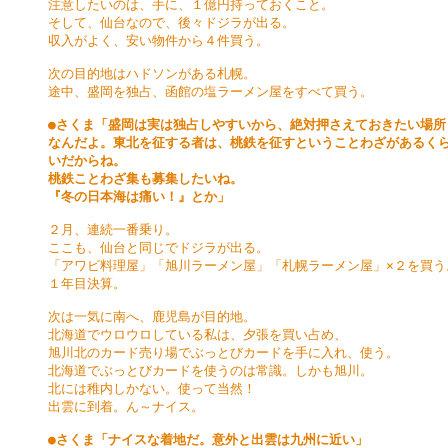
注意したいのは、手に、１億円持っておくこと。

そして、仙台なので、後々ドジラが出る。

収入がよく、安い物件から４件買う。

次の目的地はハドソンがある札幌。

途中、盛岡を独占、函館の塩ラーメン屋をすべて買う。

●さくま「盛岡は実は独占しやすいから、絶対押さえておきたい場所

なんだよ。東北を征する者は、桃鉄を征すということわざがあるくら
いだからね。

桃鉄ことわざ集も募集したいね。

『冬の日本海は痛い！』とか」
２月、連続一番乗り。

ここも、仙台と同じでドジラが出る。

「アワビ料理屋」「旭川ラーメン屋」「札幌ラーメン屋」×２を買う。
１年目決算。

次は一気に南へ、鹿児島が目的地。

北海道でウロウロしている私は、夕張を買い占め、

旭川北のカード売り場でぶっとびカードを手に入れ、使う。

北海道でぶっとびカードを使うのは常識。しかも旭川。

北には稚内しかない。使って当然！

出雲に到着。ん～ナイス。

●さくま「ナイスな着地だ。意外と出雲は九州に近い」