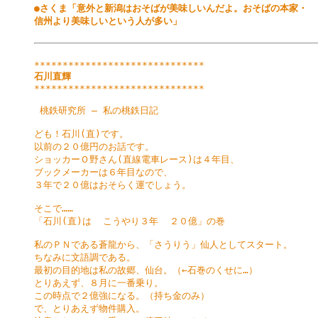
●さくま「意外と新潟はおそばが美味しいんだよ。おそばの本家・

信州より美味しいという人が多い」
石川直輝
******************************

 桃鉄研究所 ― 私の桃鉄日記

ども！石川(直)です。

以前の２０億円のお話です。

ショッカーＯ野さん(直線電車レース)は４年目、

ブックメーカーは６年目なので、

３年で２０億はおそらく運でしょう。

そこで……

「石川(直)は  こうやり３年  ２０億」の巻

私のＰＮである蒼龍から、「さうりう」仙人としてスタート。

ちなみに文語調である。

最初の目的地は私の故郷、仙台。（←石巻のくせに…）

とりあえず、８月に一番乗り。

この時点で２億強になる。（持ち金のみ）

で、とりあえず物件購入。
