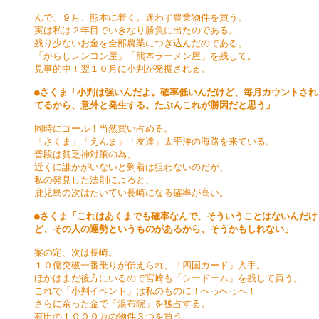
んで、９月、熊本に着く。迷わず農業物件を買う。

実は私は２年目でいきなり勝負に出たのである。

残り少ないお金を全部農業につぎ込んだのである。

「からしレンコン屋」「熊本ラーメン屋」を残して。

見事的中！翌１０月に小判が発掘される。

●さくま「小判は強いんだよ。確率低いんだけど、毎月カウントされ

てるから、意外と発生する。たぶんこれが勝因だと思う」
同時にゴール！当然買い占める。

「さくま」「えんま」「友達」太平洋の海路を来ている。

普段は貧乏神対策の為、

近くに誰かがいないと到着は狙わないのだが、

私の発見した法則によると、

鹿児島の次はたいてい長崎になる確率が高い。

●さくま「これはあくまでも確率なんで、そういうことはないんだけ

ど、その人の運勢というものがあるから、そうかもしれない」
案の定、次は長崎。

１０億突破一番乗りが伝えられ、「四国カード」入手。

ほかはまだ後方にいるので宮崎も「シードーム」を残して買う。

これで「小判イベント」は私のものに！へっへっへ！

さらに余った金で「湯布院」を独占する。

有田の１０００万の物件３つを買う。
