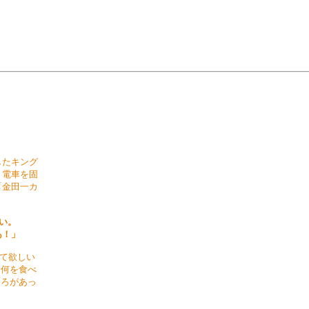
たキング

電車を固

金田一カ

。

あ！」
て欲しい

何を食べ

ろがあっ
