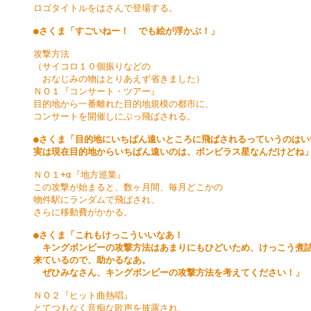
ロゴタイトルをはさんで登場する。

●さくま「すごいねー！　でも絵が浮かぶ！」
攻撃方法

（サイコロ１０個振りなどの

　おなじみの物はとりあえず省きました）

ＮＯ１『コンサート・ツアー』

目的地から一番離れた目的地規模の都市に、

コンサートを開催しにぶっ飛ばされる。

●さくま「目的地にいちばん遠いところに飛ばされるっていうのはいい
実は現在目的地からいちばん遠いのは、ボンビラス星なんだけどね
ＮＯ１+α『地方巡業』

この攻撃が始まると、数ヶ月間、毎月どこかの

物件駅にランダムで飛ばされ、

さらに移動費がかかる。

●さくま「これもけっこういいなあ！

　キングボンビーの攻撃方法はあまりにもひどいため、けっこう煮詰
来ているので、助かるなあ。

　ぜひみなさん、キングボンビーの攻撃方法を考えてください！」
ＮＯ２『ヒット曲熱唱』

とてつもなく音痴な歌声を披露され、
