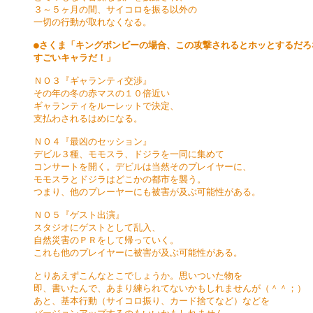
３～５ヶ月の間、サイコロを振る以外の

一切の行動が取れなくなる。

●さくま「キングボンビーの場合、この攻撃されるとホッとするだろな
すごいキャラだ！」
ＮＯ３『ギャランティ交渉』

その年の冬の赤マスの１０倍近い

ギャランティをルーレットで決定、

支払わされるはめになる。

ＮＯ４『最凶のセッション』

デビル３種、モモスラ、ドジラを一同に集めて

コンサートを開く。デビルは当然そのプレイヤーに、

モモスラとドジラはどこかの都市を襲う。

つまり、他のプレーヤーにも被害が及ぶ可能性がある。

ＮＯ５『ゲスト出演』

スタジオにゲストとして乱入、

自然災害のＰＲをして帰っていく。

これも他のプレイヤーに被害が及ぶ可能性がある。

とりあえずこんなとこでしょうか。思いついた物を

即、書いたんで、あまり練られてないかもしれませんが（＾＾；）

あと、基本行動（サイコロ振り、カード捨てなど）などを
