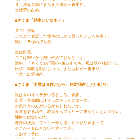
２月決算直前にまたまた連続一番乗り。

当然買い占め。

●さくま「効率いいなあ！」
２年目決算。

これまで表記した物件のほかに買ったところも多く、

既に１５億の持ち金。

次は出雲。

ここは安いから買い占めておかないと。

途中、「さくま｣が下関を独占するも、私は萩を独占する。

松江、鳥取を独占しつつ、またも私が一番乗り。

当然、出雲独占。

●さくま「出雲は８件だから、絶対独占したい町だ」
次は今のオイラがいるところ、青森。

出雲＝青森間はオイラのキライなコース。

お気付きの方がいるかもしれないが、

近道をする場合、敦賀からフェリーに乗らないといけない。

陸路ではないのだ！

海路の状況。フェリー乗り場にピッタリ止まって

そこから６出さないとすべて赤。

まあオイラは
