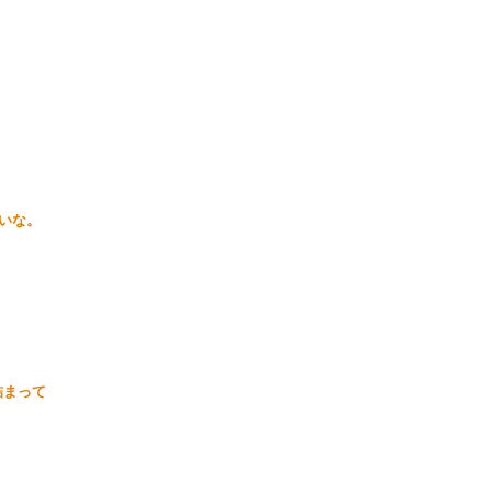
な。

」
まって
