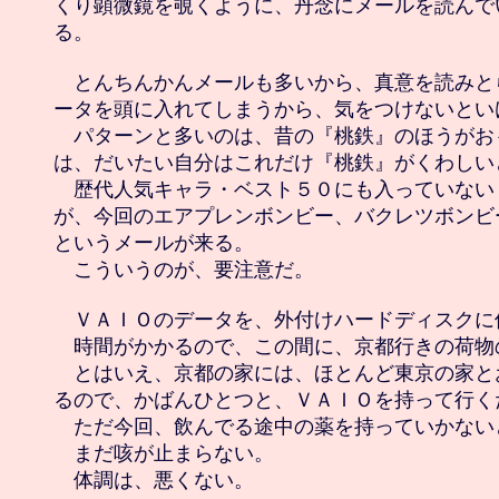
くり顕微鏡を覗くように、丹念にメールを読んで
る。

　とんちんかんメールも多いから、真意を読みと
ータを頭に入れてしまうから、気をつけないといけ
　パターンと多いのは、昔の『桃鉄』のほうがお
は、だいたい自分はこれだけ『桃鉄』がくわしい
　歴代人気キャラ・ベスト５０にも入っていない
が、今回のエアプレンボンビー、バクレツボンビ
というメールが来る。

　こういうのが、要注意だ。

　ＶＡＩＯのデータを、外付けハードディスクに保
　時間がかかるので、この間に、京都行きの荷物の
　とはいえ、京都の家には、ほとんど東京の家と
るので、かばんひとつと、ＶＡＩＯを持って行くだ
　ただ今回、飲んでる途中の薬を持っていかないと
　まだ咳が止まらない。

　体調は、悪くない。
