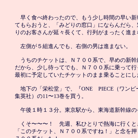
　早く食べ終わったので、もう少し時間の早い新
てもらおうと、「みどりの窓口」にならんだら、
りのお客さんが延々長くて、行列がまったく進まな
　左側が５組進んでも、右側の男は進まない。

　うちのチケットは、Ｎ７００系で、早めの新幹
だから、少し待ってでも、Ｎ７００系に乗って行
最初に予定していたチケットのまま乗ることにした
　地下の「栄松堂」で、『ONE　PIECE（ワンピ
集英社）の11〜13巻を買う。

　午後１時１３分。東京駅から、東海道新幹線のぞ
　くそ〜〜〜！　先週、私ひとりで熱海に行くと
「このチケット、Ｎ７００系ですね！」と念を押