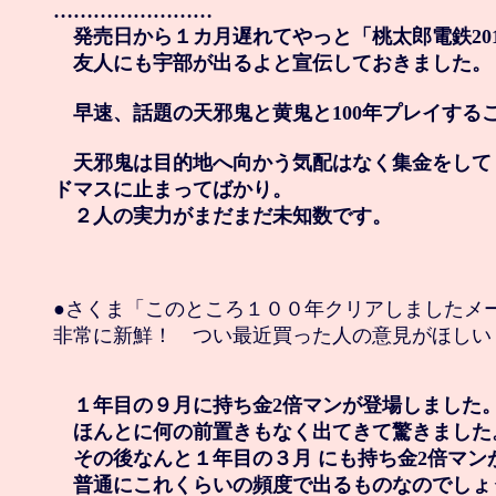
……………………

　発売日から１カ月遅れてやっと「桃太郎電鉄201
　友人にも宇部が出るよと宣伝しておきました。

　早速、話題の天邪鬼と黄鬼と100年プレイするこ
　天邪鬼は目的地へ向かう気配はなく集金をして
ドマスに止まってばかり。

　２人の実力がまだまだ未知数です。
●さくま「このところ１００年クリアしましたメー
非常に新鮮！　つい最近買った人の意見がほしい！
　１年目の９月に持ち金2倍マンが登場しました。
　ほんとに何の前置きもなく出てきて驚きました。
　その後なんと１年目の３月 にも持ち金2倍マン
　普通にこれくらいの頻度で出るものなのでしょ