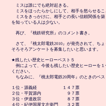
　ミスは誰にでも絶対起きる。

　ミスをほったらかしにして、相手を怒らせるこ
　ミスをきっかけに、相手との長い信頼関係を築
を知っている人は少ない。

　再び、『桃鉄研究所』のコメント書き。

　さて、『桃太郎電鉄2010』が発売されて、ちょ
そろそろアンケートを募集したいと思います。

★残したい歴史ヒーローベスト５

　例によって、今後も残したい歴史ヒーローを１
ください。

　ちなみに、『桃太郎電鉄20周年』のときのベス
１位・源義経　　　　　　１４７票

２位・平賀源内　　　　　　９７票

３位・伊達政宗　　　　　　８７票

４位・紀伊国屋文左衛門　　３２票
