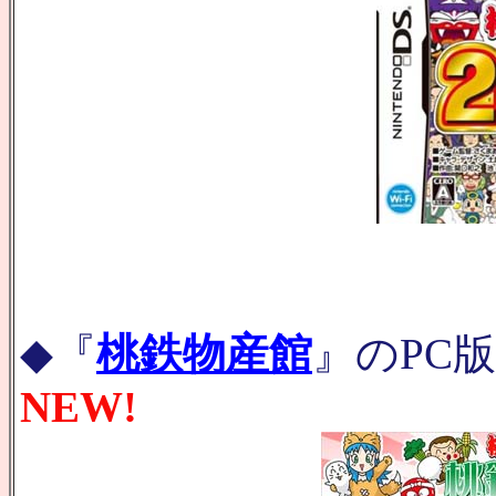
◆『
桃鉄物産館
』のPC
NEW!