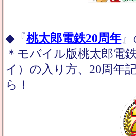
◆『
桃太郎電鉄20周年
』
＊モバイル版桃太郎電鉄（i-
イ）の入り方、20周年
ら！