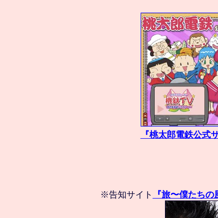
『桃太郎電鉄公式サ
※告知サイト
『旅〜僕たちの