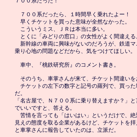
７００系だった！

　７００系だったら、１時間早く乗れたよー！

　早くチケットを買った意味が全然なかった。

　こういうミス、ＪＲは本当に多い。

　とくに「みどりの窓口」の女性がよく間違える。
　新幹線の車両に興味がないのだろうが、鉄道マ
乗り心地の問題などだから、気をつけてほしい。

　車中、『桃鉄研究所』のコメント書き。

　そのうち、車掌さんが来て、チケット間違いを
　チケットの左下の数字と記号の羅列で、買った
だ。

「名古屋で、Ｎ７００系に乗り替えますか？」と
でいいですと、答える。

　苦情を言っても「はいはい」というだけで、絶
見えの態度を取る企業があるけど、チケットを拝
と車掌さんに報告していたのは、立派だ。
