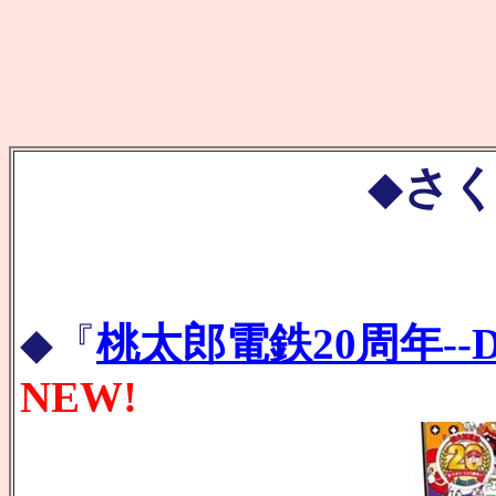
◆
さく
◆『
桃太郎電鉄20周年--DS
NEW!