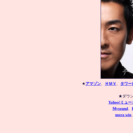
★
アマゾン
、
ＨＭＶ
、
タワー
Yahoo!ミュ
Mysound
、
mora win