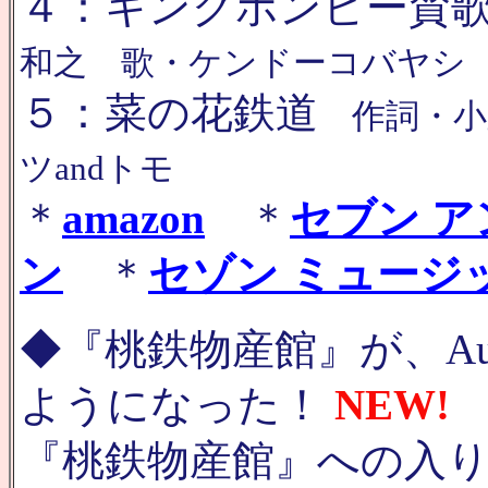
４：キングボンビー賛
和之 歌・ケンドーコバヤシ
５：菜の花鉄道
作詞・小
ツandトモ
＊
amazon
＊
セブン ア
ン
＊
セゾン ミュージ
◆『桃鉄物産館』が、Au、
ようになった！
NEW!
『桃鉄物産館』への入り