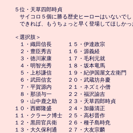
５位・天草四郎時貞

　サイコロ５個に勝る歴史ヒーローはいないでしょ
　できれば、もうちょっと早く登場してほしかった
＜選択肢＞

　１・織田信長　　　１５・伊達政宗

　２・豊臣秀吉　　　１６・源義経

　３・徳川家康　　　１７・毛利元就

　４・明智光秀　　　１８・坂本竜馬

　５・上杉謙信　　　１９・紀伊国屋文左衛門

　６・武田信玄　　　２０・武蔵坊弁慶

　７・平賀源内　　　２１・ネズミ小僧

　８・那須与一　　　２２・福沢諭吉

　９・山中鹿之助　　２３・天草四郎時貞

１０・西郷隆盛　　　２４・加藤清正

１１・クラーク博士　２５・高杉晋作

１２・黒田官兵衛　　２６・種子島時尭

１３・大久保利通　　２７・大友宗麟
