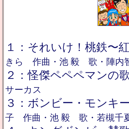
１：それいけ！桃鉄〜
きら 作曲・池 毅 歌・陣内
２：怪傑ペペペマンの
サーカス
３：ボンビー・モンキ
子 作曲・池 毅 歌・若槻千