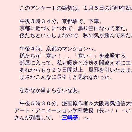
　このアンケートの締切は、１月５日の消印有効。
　午後３時３４分。京都駅で、下車。

　京都に近づくにつれて、曇り空になって来た。

　孫たちといっしょなので、私の気が緩んで来たか
　午後４時。京都のマンションへ。

　孫たちが「寒い！」、「寒い！」を連発する。

　部屋に入って、私も暖房と冷房を間違えずにエ
　あれからもう２０日間以上、風邪を引いたままだ
　まさかこんなに長引くと思わなかった。

　なかなか温まらないなあ。

　午後５時３０分。漫画原作者＆大阪電気通信大
アート・アニメーション学科教授（長い！）・い
さんが到着して、「
三嶋亭