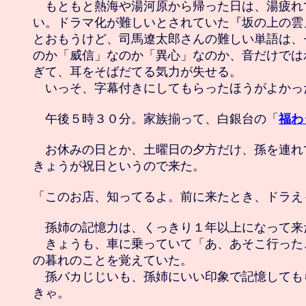
　もともと熱海や湯河原から帰った日は、湯疲れ
い。ドラマ化が難しいとされていた『坂の上の雲
とおもうけど、司馬遼太郎さんの難しい単語は、
のか「威信」なのか「異心」なのか、音だけでは
ぎて、耳をそばだてる気力が失せる。

　いっそ、字幕付きにしてもらったほうがよかった
　午後５時３０分。家族揃って、白銀台の「
福わ
　お休みの日とか、土曜日の夕方だけ、孫を連れ
きょうが祝日というので来た。

「このお店、知ってるよ。前に来たとき、ドラえ
　孫姉の記憶力は、くっきり１年以上になって来た
　きょうも、車に乗っていて「あ、あそこ行った
の暮れのことを覚えていた。

　孫バカじじいも、孫姉にいい印象で記憶しても