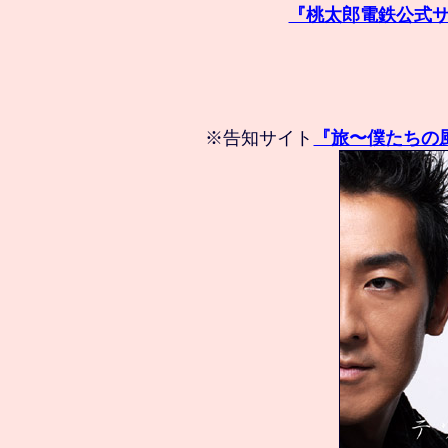
『桃太郎電鉄公式サ
※告知サイト
『旅〜僕たちの