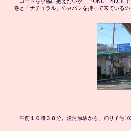
　コートを小脇に抱えたいが、『ONE　PIECE（