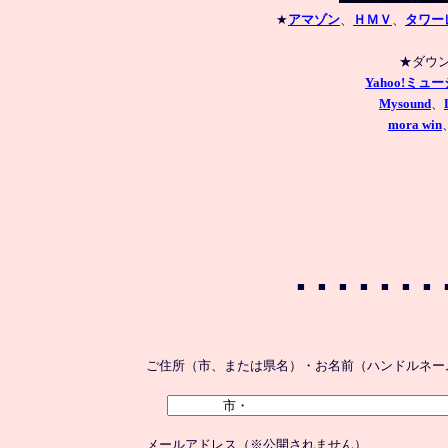
★
アマゾン
、
ＨＭＶ
、
タワー
Yahoo!ミュ
Mysound
、
mora win
ご住所（市、または県名）・お名前（ハンドルネー
メールアドレス（※公開されません）