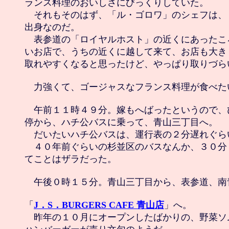
ランス料理のおいしさにびっくりしていた。

　それもそのはず、「ル・ゴロワ」のシェフは、
出身なのだ。

　表参道の「ロイヤルホスト」の近くにあったこ
いお店で、うちの近くに越して来て、お店も大き
取れやすくなると思ったけど、やっぱり取りづらい
　力強くて、ゴージャスなフランス料理が食べた
　午前１１時４９分。嫁もへばったというので、
停から、ハチ公バスに乗って、青山三丁目へ。

　だいたいハチ公バスは、運行表の２分遅れぐらい
　４０年前ぐらいの杉並区のバスなんか、３０分
てことはザラだった。

　午後０時１５分。青山三丁目から、表参道、南青
「
J．S．BURGERS CAFE 青山店
」へ。

　昨年の１０月にオープンしたばかりの、野菜ソ