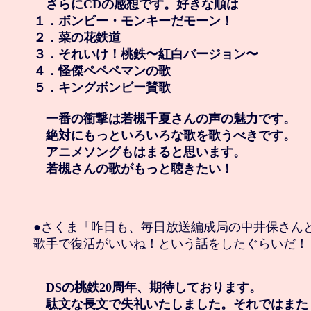
　さらにCDの感想です。好きな順は

１．ボンビー・モンキーだモーン！

２．菜の花鉄道

３．それいけ！桃鉄〜紅白バージョン〜

４．怪傑ペペペマンの歌

５．キングボンビー賛歌

　一番の衝撃は若槻千夏さんの声の魅力です。

　絶対にもっといろいろな歌を歌うべきです。

　アニメソングもはまると思います。

　若槻さんの歌がもっと聴きたい！
●さくま「昨日も、毎日放送編成局の中井保さんと
歌手で復活がいいね！という話をしたぐらいだ！」
　DSの桃鉄20周年、期待しております。

　駄文な長文で失礼いたしました。それではまた