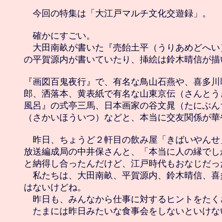
　今回の特集は「大江戸マルチ文化交遊録」。

　確かにすごい。

　大田南畝が書いた『売飴土平（うりあめどへい
の平賀源内が書いていたり、挿絵は鈴木晴信が描
『画図百鬼夜行』で、有名な鳥山石燕や、喜多川
郎、洒落本、黄表紙で有名な山東京伝（さんとう
風呂』の式亭三馬、日本画家の谷文晁（たにぶん
（さかいほういつ）などと、本当に交友関係が華や
　昨日、ちょうど２軒目の飲み屋「きばいやんせ
放送編成局の中井保さんと、「本当に人の縁でし
と納得し合ったんだけど、江戸時代もおなじだった
　私たちは、大田南畝、平賀源内、鈴木晴信、喜
はないけどね。

　昨日も、みんなから仕事に対するヒントをたく
　たまには昨日みたいな食事会をしないといけない