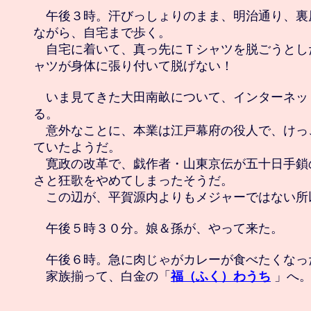
　午後３時。汗びっしょりのまま、明治通り、裏
ながら、自宅まで歩く。

　自宅に着いて、真っ先にＴシャツを脱ごうとし
ャツが身体に張り付いて脱げない！

　いま見てきた大田南畝について、インターネッ
る。

　意外なことに、本業は江戸幕府の役人で、けっ
ていたようだ。

　寛政の改革で、戯作者・山東京伝が五十日手鎖
さと狂歌をやめてしまったそうだ。

　この辺が、平賀源内よりもメジャーではない所以
　午後５時３０分。娘＆孫が、やって来た。

　午後６時。急に肉じゃがカレーが食べたくなった
　家族揃って、白金の「
福（ふく）わうち