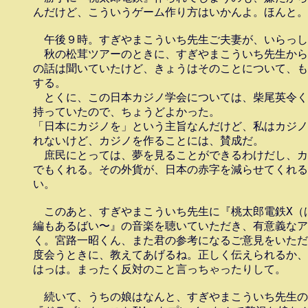
んだけど、こういうゲーム作り方はいかんよ。ほんと。

　午後９時。すぎやまこういち先生ご夫妻が、いらっし
　秋の松茸ツアーのときに、すぎやまこういち先生から
の話は聞いていたけど、きょうはそのことについて、も
する。

　とくに、この日本カジノ学会については、柴尾英令く
持っていたので、ちょうどよかった。

「日本にカジノを」という主旨なんだけど、私はカジノ
れないけど、カジノを作ることには、賛成だ。

　庶民にとっては、夢を見ることができるわけだし、カ
でもくれる。その外貨が、日本の赤字を減らせてくれる
い。

　このあと、すぎやまこういち先生に『桃太郎電鉄X（ば
編もあるばい〜』の音楽を聴いていただき、有意義なア
く。宮路一昭くん、また君の参考になるご意見をいただ
度会うときに、教えてあげるね。正しく伝えられるか、
はっは。まったく反対のこと言っちゃったりして。

　続いて、うちの娘はなんと、すぎやまこういち先生の