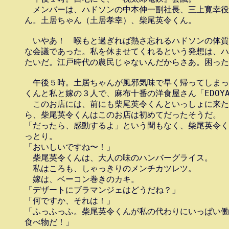
　メンバーは、ハドソンの中本伸一副社長、三上寛幸役
ん。土居ちゃん（土居孝幸）、柴尾英令くん。

　いやあ！　喉もと過ぎれば熱さ忘れるハドソンの体質
な会議であった。私を休ませてくれるという発想は、ハ
たいだ。江戸時代の農民じゃないんだからさあ。困った
　午後５時。土居ちゃんが風邪気味で早く帰ってしまっ
くんと私と嫁の３人で、麻布十番の洋食屋さん「EDOYA
　このお店には、前にも柴尾英令くんといっしょに来た
ら、柴尾英令くんはこのお店は初めてだったそうだ。

「だったら、感動するよ」という間もなく、柴尾英令く
っとり。

「おいしいですね〜！」

　柴尾英令くんは、大人の味のハンバーグライス。

　私はころも、しゃっきりのメンチカツレツ。

　嫁は、ベーコン巻きのカキ。

「デザートにブラマンジェはどうだね？」

「何ですか、それは！」

「ふっふっふ。柴尾英令くんが私の代わりにいっぱい働
食べ物だ！」
