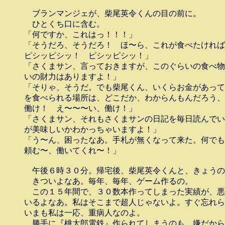
　ブランマンジェが、柴尾英令くんの目の前に。

　ひとくち口に含む。

「何ですか、これはっ！！！」

「そうだろ、そうだろ！　ほ〜ら、これが食べたければ
ピシッピシッ！　ピシッピシッ！」

「さくまサン、言っておきますが、このぐらいの食べ物
いの財力はありますよ！」

「そりゃ、そうだ。でも柴尾くん、いくらお金があって
を食べられる場所は、どこだか、わからんもんだろう、
働け！　え〜〜〜い、働け！」

「さくまサン、それもさくまサンの日記を毎日読んでい
が美味しいかわかっちゃいますよ！」

「う〜ん、困ったなあ。手札が無くなって来た。何でも
頼む〜、働いてくれ〜！」

　午後６時３０分。帰宅後、柴尾英令くんと、きょうの
　きついよなあ。毎年、毎年、ゲーム作るの。

　この１５年間で、３０数本作ってしまった実績が、悪
いるよなあ。私はそこまで超人じゃないよ。すぐ忘れら
いまも私は一応、重病人なのよ。

　勝手に『桃太郎電鉄』作られてしまうのも、嫌だから